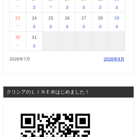
－
○
×
○
○
○
○
23
24
25
26
27
28
29
－
○
○
○
○
○
○
30
31
－
○
2026年7月
2026年9月
クリシアのＬＩＮＥ＠はじめました！