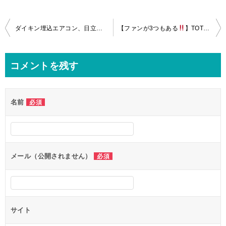
投
ダイキン埋込エアコン、日立製ビートウォッシュ、ＴＯＴＯ三乾王の分解クリーニングin品川区！
【ファンが3つもある
】TOTO三乾王の分解クリーニングin大田区！
稿
ナ
コメントを残す
ビ
ゲ
名前
必須
ー
シ
ョ
ン
メール（公開されません）
必須
サイト