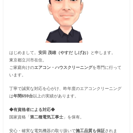
はじめまして。
安田 茂雄（やすだ しげお）
と申します。
東京都立川市在住。
ご家庭向けの
エアコン・ハウスクリーニング
を専門に行って
います。
丁寧で誠実な対応を心がけ、昨年度のエアコンクリーニング
は
年間659台
以上の実績があります。
◆
有資格者による対応
◆
国家資格「
第二種電気工事士
」を保有。
安心・確実な電気機器の取り扱いで
施工品質も保証
されま