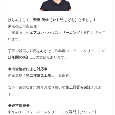
はじめまして。
安田 茂雄（やすだ しげお）
と申します。
東京都立川市在住。
ご家庭向けの
エアコン・ハウスクリーニング
を専門に行って
います。
丁寧で誠実な対応を心がけ、昨年度のエアコンクリーニング
は
年間659台
以上の実績があります。
◆
有資格者による対応
◆
国家資格「
第二種電気工事士
」を保有。
安心・確実な電気機器の取り扱いで
施工品質も保証
されま
す。
◆運営情報◆
東京のエアコン・ハウスクリーニング専門【クリシア】