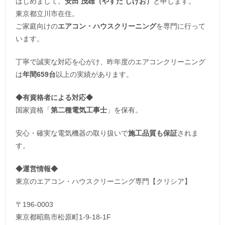
はじめまして。
安田 茂雄（やすだ しげお）
と申します。
東京都立川市在住。
ご家庭向けの
エアコン・ハウスクリーニング
を専門に行って
います。
丁寧で誠実な対応を心がけ、昨年度のエアコンクリーニング
は
年間659台
以上の実績があります。
◆
有資格者による対応
◆
国家資格「
第二種電気工事士
」を保有。
安心・確実な電気機器の取り扱いで
施工品質も保証
されま
す。
◆運営情報◆
東京のエアコン・ハウスクリーニング専門【クリシア】
〒196-0003
東京都昭島市松原町1-9‐18‐1F