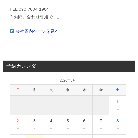
TEL:090-7634-1904
※お問い合わせ専用です。
会社案内ページを見る
予約カレンダー
2026年8月
日
月
火
水
木
金
土
1
－
2
3
4
5
6
7
8
－
－
－
－
－
－
－