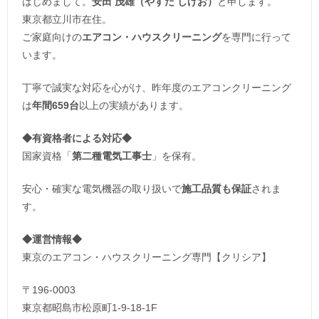
はじめまして。
安田 茂雄（やすだ しげお）
と申します。
東京都立川市在住。
ご家庭向けの
エアコン・ハウスクリーニング
を専門に行って
います。
丁寧で誠実な対応を心がけ、昨年度のエアコンクリーニング
は
年間659台
以上の実績があります。
◆
有資格者による対応
◆
国家資格「
第二種電気工事士
」を保有。
安心・確実な電気機器の取り扱いで
施工品質も保証
されま
す。
◆運営情報◆
東京のエアコン・ハウスクリーニング専門【クリシア】
〒196-0003
東京都昭島市松原町1-9‐18‐1F