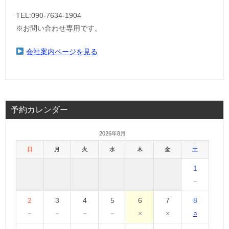
TEL:090-7634-1904
※お問い合わせ専用です。
会社案内ページを見る
予約カレンダー
2026年8月
日
月
火
水
木
金
土
1
－
2
3
4
5
6
7
8
－
－
－
－
×
×
○