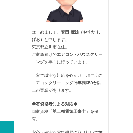
はじめまして。
安田 茂雄（やすだ し
げお）
と申します。
東京都立川市在住。
ご家庭向けの
エアコン・ハウスクリー
ニング
を専門に行っています。
丁寧で誠実な対応を心がけ、昨年度の
エアコンクリーニングは
年間659台
以
上の実績があります。
◆
有資格者による対応
◆
国家資格「
第二種電気工事士
」を保
有。
安心・確実な電気機器の取り扱いで
施