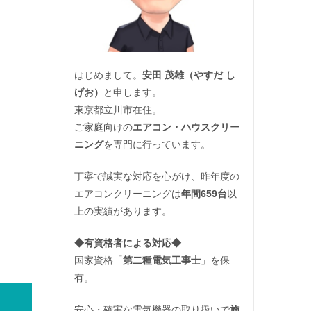
はじめまして。
安田 茂雄（やすだ し
げお）
と申します。
東京都立川市在住。
ご家庭向けの
エアコン・ハウスクリー
ニング
を専門に行っています。
丁寧で誠実な対応を心がけ、昨年度の
エアコンクリーニングは
年間659台
以
上の実績があります。
◆
有資格者による対応
◆
国家資格「
第二種電気工事士
」を保
有。
安心・確実な電気機器の取り扱いで
施