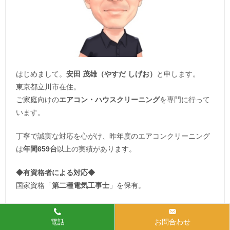
はじめまして。
安田 茂雄（やすだ しげお）
と申します。
東京都立川市在住。
ご家庭向けの
エアコン・ハウスクリーニング
を専門に行って
います。
丁寧で誠実な対応を心がけ、昨年度のエアコンクリーニング
は
年間659台
以上の実績があります。
◆
有資格者による対応
◆
国家資格「
第二種電気工事士
」を保有。
安心・確実な電気機器の取り扱いで
施工品質も保証
されま
電話
お問合わせ
す。