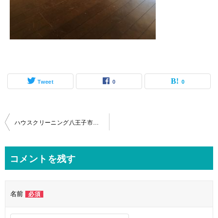
Tweet
0
0
投
ハウスクリーニング八王子市中古マンション3ldkフローリングワックス手順
稿
ナ
コメントを残す
ビ
ゲ
名前
必須
ー
シ