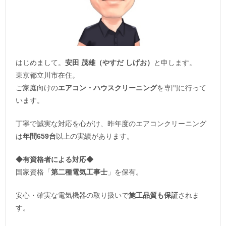
はじめまして。
安田 茂雄（やすだ しげお）
と申します。
東京都立川市在住。
ご家庭向けの
エアコン・ハウスクリーニング
を専門に行って
います。
丁寧で誠実な対応を心がけ、昨年度のエアコンクリーニング
は
年間659台
以上の実績があります。
◆
有資格者による対応
◆
国家資格「
第二種電気工事士
」を保有。
安心・確実な電気機器の取り扱いで
施工品質も保証
されま
す。