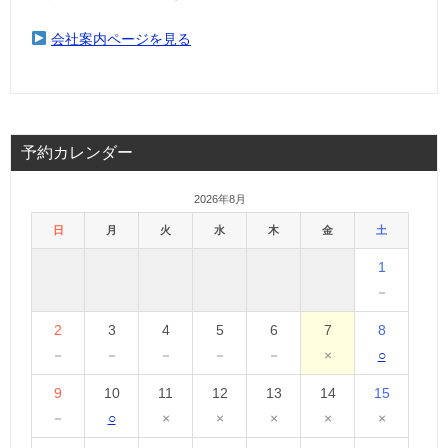
会社案内ページを見る
予約カレンダー
2026年8月
日
月
火
水
木
金
土
1
－
2
3
4
5
6
7
8
－
－
－
－
－
×
○
9
10
11
12
13
14
15
－
○
×
×
×
×
×