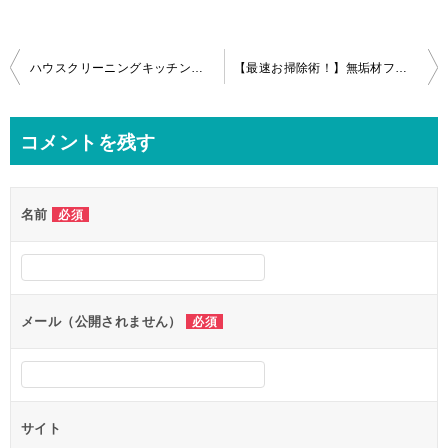
投
ハウスクリーニングキッチン換気扇、浴室まるごとパック(ＴＯＴＯ三乾王)、トイレin東京中央区
【最速お掃除術！】無垢材フローリングのガンコな粘着テープの取り方！
稿
ナ
コメントを残す
ビ
ゲ
名前
必須
ー
シ
ョ
ン
メール（公開されません）
必須
サイト