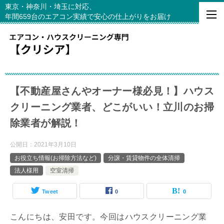
東京・神奈川・埼玉に対応、
年間659台のエアコン実績で安心の仕上がりをお届け
【不動産屋さんやオーナー様必見！】ハウス
クリーニング業者、どこがいい！立川のお掃
除業者が解説！
公開日：
2021年3月10日
お役立ち情報(お掃除方法など)
分譲・賃貸物件の全体清掃
法人様用
空室清掃
Tweet
0
0
こんにちは、安田です。今回はハウスクリーニング業