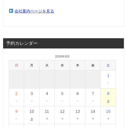
会社案内ページを見る
予約カレンダー
2026年8月
日
月
火
水
木
金
土
1
－
2
3
4
5
6
7
8
－
－
－
－
－
－
○
9
10
11
12
13
14
15
－
○
×
×
×
×
×