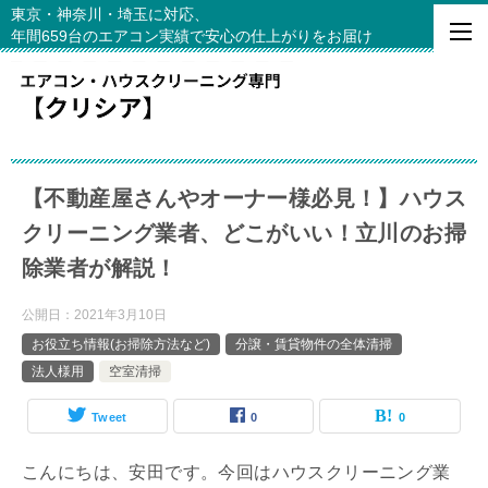
東京・神奈川・埼玉に対応、
年間659台のエアコン実績で安心の仕上がりをお届け
【不動産屋さんやオーナー様必見！】ハウス
クリーニング業者、どこがいい！立川のお掃
除業者が解説！
公開日：
2021年3月10日
お役立ち情報(お掃除方法など)
分譲・賃貸物件の全体清掃
法人様用
空室清掃
Tweet
0
0
こんにちは、安田です。今回はハウスクリーニング業