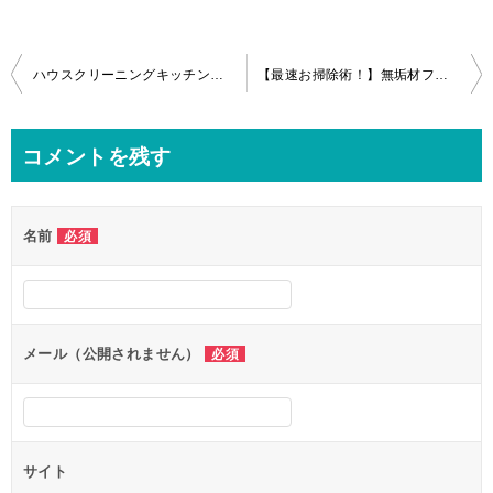
投
ハウスクリーニングキッチン換気扇、浴室まるごとパック(ＴＯＴＯ三乾王)、トイレin東京中央区
【最速お掃除術！】無垢材フローリングのガンコな粘着テープの取り方！
稿
ナ
コメントを残す
ビ
ゲ
名前
必須
ー
シ
ョ
ン
メール（公開されません）
必須
サイト