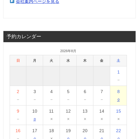
会社案内ページを見る
予約カレンダー
2026年8月
日
月
火
水
木
金
土
1
－
2
3
4
5
6
7
8
－
－
－
－
－
－
○
9
10
11
12
13
14
15
－
○
×
×
×
×
×
16
17
18
19
20
21
22
－
○
×
○
○
○
○