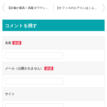
投
【設備が最高！高級タワマン】全体クリーニング＆三菱製天井埋込エアコンクリーニングin千代田区
【オフィスのエアコンはこんなに汚れてる？】4方向天井埋込みエアコンの分解クリーニングｉｎ千代田区
稿
ナ
コメントを残す
ビ
ゲ
名前
必須
ー
シ
ョ
ン
メール（公開されません）
必須
サイト