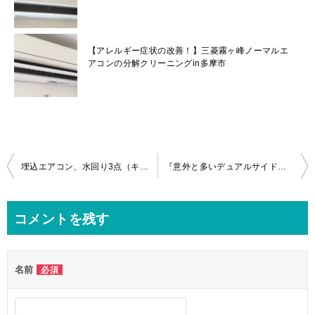
【アレルギー症状の改善！】三菱霧ヶ峰ノーマルエ
アコンの分解クリーニングin多摩市
投
埋込エアコン、水回り3点（キッチン、浴室、洗面台）クリーニングin八王子市
『意外と多いデュアルサイドファンの故障！』富士通製ノクリアXの分解クリーニングin国分寺市
稿
ナ
コメントを残す
ビ
ゲ
名前
必須
ー
シ