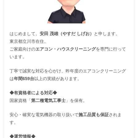
はじめまして。
安田 茂雄（やすだ しげお）
と申します。
東京都立川市在住。
ご家庭向けの
エアコン・ハウスクリーニング
を専門に行って
います。
丁寧で誠実な対応を心がけ、昨年度のエアコンクリーニング
は
年間659台
以上の実績があります。
◆
有資格者による対応
◆
国家資格「
第二種電気工事士
」を保有。
安心・確実な電気機器の取り扱いで
施工品質も保証
されま
す。
◆運営情報◆