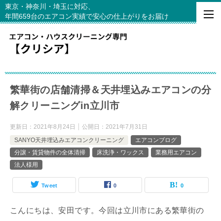
東京・神奈川・埼玉に対応、
年間659台のエアコン実績で安心の仕上がりをお届け
繁華街の店舗清掃＆天井埋込みエアコンの分
解クリーニングin立川市
更新日：
2021年8月24日
公開日：
2021年7月31日
SANYO天井埋込みエアコンクリーニング
エアコンブログ
分譲・賃貸物件の全体清掃
床洗浄・ワックス
業務用エアコン
法人様用
Tweet
0
0
こんにちは、安田です。今回は立川市にある繁華街の