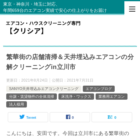
東京・神奈川・埼玉に対応、
年間659台のエアコン実績で安心の仕上がりをお届け
繁華街の店舗清掃＆天井埋込みエアコンの分
解クリーニングin立川市
更新日：
2021年8月24日
公開日：
2021年7月31日
SANYO天井埋込みエアコンクリーニング
エアコンブログ
分譲・賃貸物件の全体清掃
床洗浄・ワックス
業務用エアコン
法人様用
Tweet
0
0
こんにちは、安田です。今回は立川市にある繁華街の