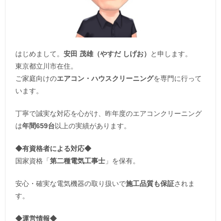
はじめまして。
安田 茂雄（やすだ しげお）
と申します。
東京都立川市在住。
ご家庭向けの
エアコン・ハウスクリーニング
を専門に行って
います。
丁寧で誠実な対応を心がけ、昨年度のエアコンクリーニング
は
年間659台
以上の実績があります。
◆
有資格者による対応
◆
国家資格「
第二種電気工事士
」を保有。
安心・確実な電気機器の取り扱いで
施工品質も保証
されま
す。
◆運営情報◆