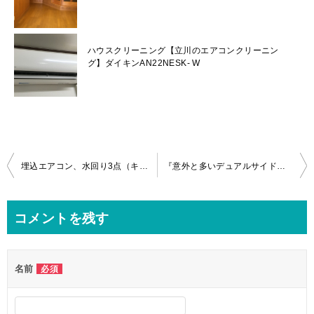
ハウスクリーニング【立川のエアコンクリーニン
グ】ダイキンAN22NESK- W
投
埋込エアコン、水回り3点（キッチン、浴室、洗面台）クリーニングin八王子市
『意外と多いデュアルサイドファンの故障！』富士通製ノクリアXの分解クリーニングin国分寺市
稿
ナ
コメントを残す
ビ
ゲ
名前
必須
ー
シ