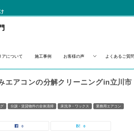
け
リアについて
施工事例
お客様の声
よくあるご質
みエアコンの分解クリーニングin立川市
グ
分譲・賃貸物件の全体清掃
床洗浄・ワックス
業務用エアコン
0
0