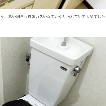
いか、窓や網戸も排気ガスや煤でかなり汚れていて大変でした