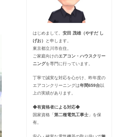
はじめまして。
安田 茂雄（やすだ し
げお）
と申します。
東京都立川市在住。
ご家庭向けの
エアコン・ハウスクリー
ニング
を専門に行っています。
丁寧で誠実な対応を心がけ、昨年度の
エアコンクリーニングは
年間659台
以
上の実績があります。
◆
有資格者による対応
◆
国家資格「
第二種電気工事士
」を保
有。
安心・確実な電気機器の取り扱いで
施