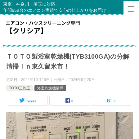
東京・神奈川・埼玉に対応、
年間659台のエアコン実績で安心の仕上がりをお届け
ＴＯＴＯ製浴室乾燥機(TYB3100GA)の分解
清掃ｉｎ東久留米市！
更新日：
2024年10月26日
公開日：
2024年8月20日
TOTO三乾王
浴室乾燥機清掃
Tweet
0
0