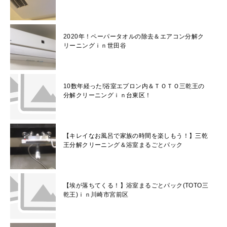
2020年！ペーパータオルの除去＆エアコン分解ク
リーニングｉｎ世田谷
10数年経った!浴室エプロン内＆ＴＯＴＯ三乾王の
分解クリーニングｉｎ台東区！
【キレイなお風呂で家族の時間を楽しもう！】三乾
王分解クリーニング＆浴室まるごとパック
【埃が落ちてくる！】浴室まるごとパック(TOTO三
乾王)ｉｎ川崎市宮前区