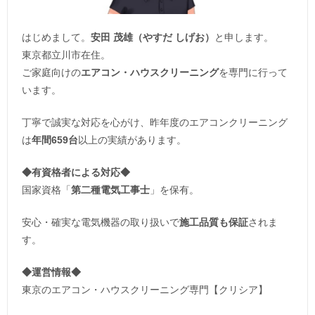
はじめまして。
安田 茂雄（やすだ しげお）
と申します。
東京都立川市在住。
ご家庭向けの
エアコン・ハウスクリーニング
を専門に行って
います。
丁寧で誠実な対応を心がけ、昨年度のエアコンクリーニング
は
年間659台
以上の実績があります。
◆
有資格者による対応
◆
国家資格「
第二種電気工事士
」を保有。
安心・確実な電気機器の取り扱いで
施工品質も保証
されま
す。
◆運営情報◆
東京のエアコン・ハウスクリーニング専門【クリシア】