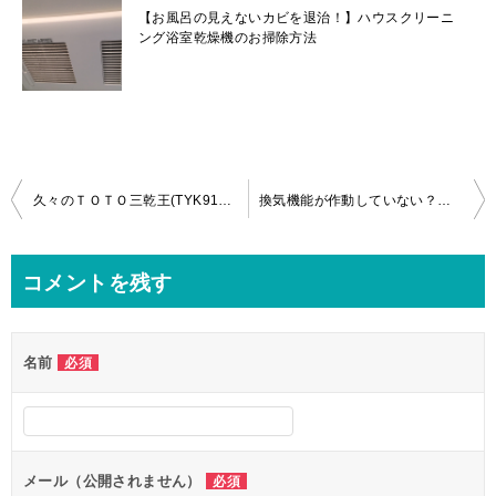
【お風呂の見えないカビを退治！】ハウスクリーニ
ング浴室乾燥機のお掃除方法
投
久々のＴＯＴＯ三乾王(TYK910GR)の分解クリーニングｉｎ台東区！
換気機能が作動していない？三菱製浴室乾燥機の分解クリーニング＆ファンモーター交換in立川市！
稿
ナ
コメントを残す
ビ
ゲ
名前
必須
ー
シ
ョ
ン
メール（公開されません）
必須