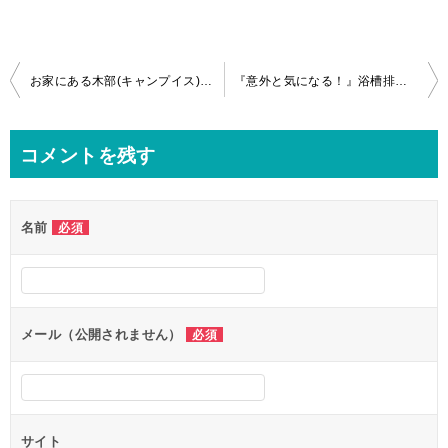
投
お家にある木部(キャンプイス)の黒カビや汚れをキレイにしてみた!
『意外と気になる！』浴槽排水ボタンのお掃除方法！
稿
ナ
コメントを残す
ビ
ゲ
名前
必須
ー
シ
ョ
ン
メール（公開されません）
必須
サイト