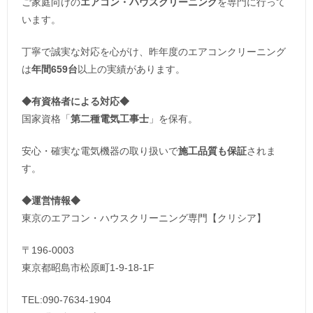
ご家庭向けの
エアコン・ハウスクリーニング
を専門に行って
います。
丁寧で誠実な対応を心がけ、昨年度のエアコンクリーニング
は
年間659台
以上の実績があります。
◆
有資格者による対応
◆
国家資格「
第二種電気工事士
」を保有。
安心・確実な電気機器の取り扱いで
施工品質も保証
されま
す。
◆運営情報◆
東京のエアコン・ハウスクリーニング専門【クリシア】
〒196-0003
東京都昭島市松原町1-9‐18‐1F
TEL:090-7634-1904