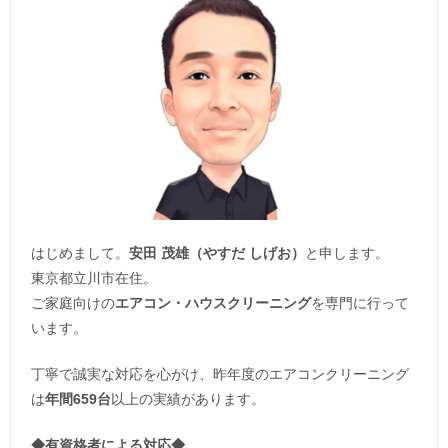
はじめまして。
安田 茂雄（やすだ しげお）
と申します。
東京都立川市在住。
ご家庭向けの
エアコン・ハウスクリーニング
を専門に行って
います。
丁寧で誠実な対応を心がけ、昨年度のエアコンクリーニング
は
年間659台
以上の実績があります。
◆
有資格者による対応
◆