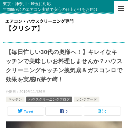
東京・神奈川・埼玉に対応、
年間659台のエアコン実績で安心の仕上がりをお届け
【毎日忙しい30代の奥様へ！】キレイなキ
ッチンで美味しいお料理しませんか？ハウス
クリーニングキッチン換気扇＆ガスコンロで
効果を実感in茅ケ崎！
公開日：
2019年11月26日
キッチン
ハウスクリーニングブログ
レンジフード
Tweet
0
0