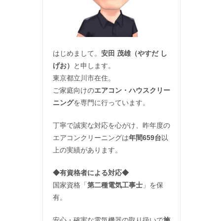
はじめまして。
安田 茂雄（やすだ し
げお）
と申します。
東京都立川市在住。
ご家庭向けの
エアコン・ハウスクリー
ニング
を専門に行っています。
丁寧で誠実な対応を心がけ、昨年度の
エアコンクリーニングは
年間659台
以
上の実績があります。
◆
有資格者による対応
◆
国家資格「
第二種電気工事士
」を保
有。
安心・確実な電気機器の取り扱いで
施