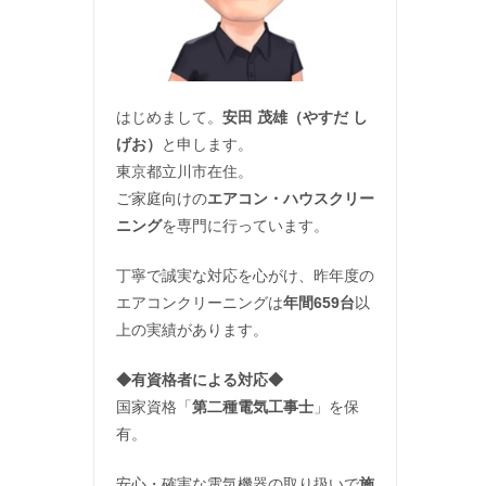
はじめまして。
安田 茂雄（やすだ し
げお）
と申します。
東京都立川市在住。
ご家庭向けの
エアコン・ハウスクリー
ニング
を専門に行っています。
丁寧で誠実な対応を心がけ、昨年度の
エアコンクリーニングは
年間659台
以
上の実績があります。
◆
有資格者による対応
◆
国家資格「
第二種電気工事士
」を保
有。
安心・確実な電気機器の取り扱いで
施