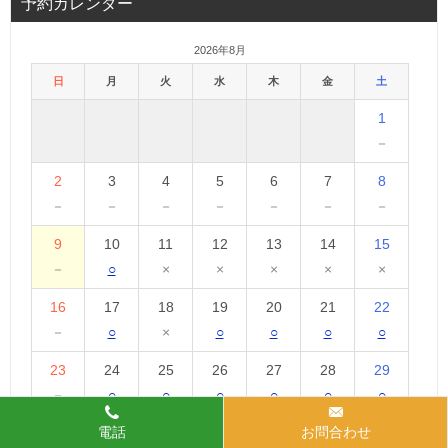
予約カレンダー
2026年8月
日
月
火
水
木
金
土
1
－
2
3
4
5
6
7
8
－
－
－
－
－
－
－
9
10
11
12
13
14
15
－
○
×
×
×
×
×
16
17
18
19
20
21
22
－
○
×
○
○
○
○
23
24
25
26
27
28
29
－
○
○
○
○
○
○
電話
お問合わせ
30
31