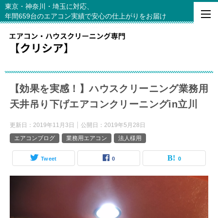
東京・神奈川・埼玉に対応、
年間659台のエアコン実績で安心の仕上がりをお届け
【効果を実感！】ハウスクリーニング業務用
天井吊り下げエアコンクリーニングin立川
更新日：
2019年11月3日
公開日：
2019年5月28日
エアコンブログ
業務用エアコン
法人様用
Tweet
0
0