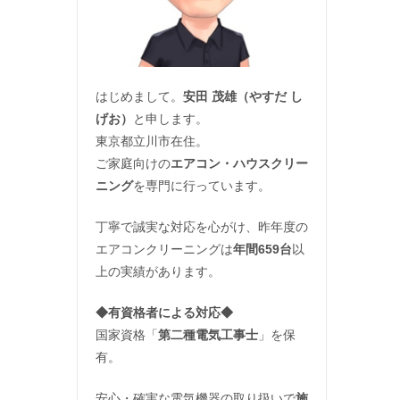
はじめまして。
安田 茂雄（やすだ し
げお）
と申します。
東京都立川市在住。
ご家庭向けの
エアコン・ハウスクリー
ニング
を専門に行っています。
丁寧で誠実な対応を心がけ、昨年度の
エアコンクリーニングは
年間659台
以
上の実績があります。
◆
有資格者による対応
◆
国家資格「
第二種電気工事士
」を保
有。
安心・確実な電気機器の取り扱いで
施