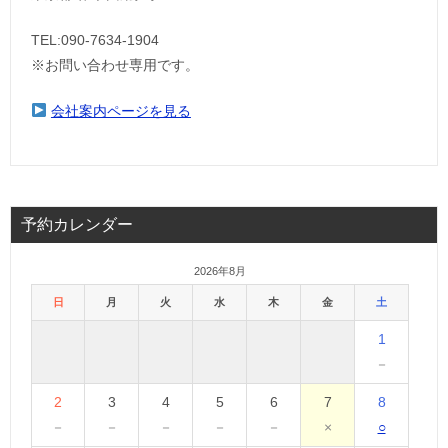
TEL:090-7634-1904
※お問い合わせ専用です。
会社案内ページを見る
予約カレンダー
2026年8月
日
月
火
水
木
金
土
1
－
2
3
4
5
6
7
8
－
－
－
－
－
×
○