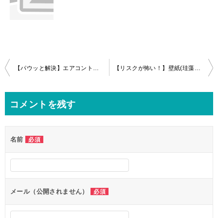
投
【パウッと解決】エアコントラブル！中に入り込んだキッチンタオル救出作戦in横浜港北
【リスクが怖い！】壁紙(珪藻土)のPanasonicエアコン分解クリーニングin茅ケ崎
稿
ナ
コメントを残す
ビ
ゲ
名前
必須
ー
シ
ョ
ン
メール（公開されません）
必須