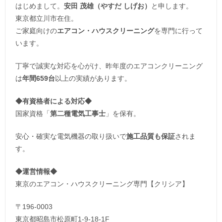
はじめまして。
安田 茂雄（やすだ しげお）
と申します。
東京都立川市在住。
ご家庭向けの
エアコン・ハウスクリーニング
を専門に行って
います。
丁寧で誠実な対応を心がけ、昨年度のエアコンクリーニング
は
年間659台
以上の実績があります。
◆
有資格者による対応
◆
国家資格「
第二種電気工事士
」を保有。
安心・確実な電気機器の取り扱いで
施工品質も保証
されま
す。
◆運営情報◆
東京のエアコン・ハウスクリーニング専門【クリシア】
〒196-0003
東京都昭島市松原町1-9‐18‐1F