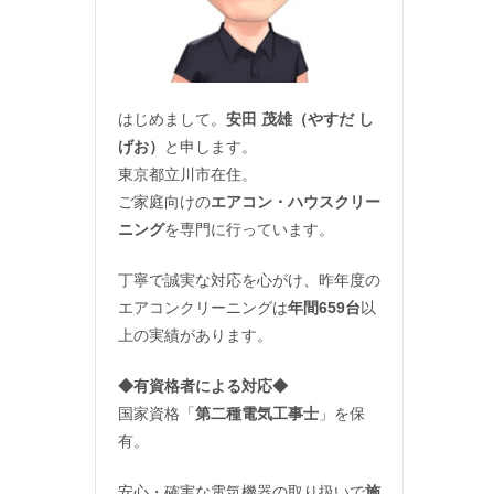
はじめまして。
安田 茂雄（やすだ し
げお）
と申します。
東京都立川市在住。
ご家庭向けの
エアコン・ハウスクリー
ニング
を専門に行っています。
丁寧で誠実な対応を心がけ、昨年度の
エアコンクリーニングは
年間659台
以
上の実績があります。
◆
有資格者による対応
◆
国家資格「
第二種電気工事士
」を保
有。
安心・確実な電気機器の取り扱いで
施