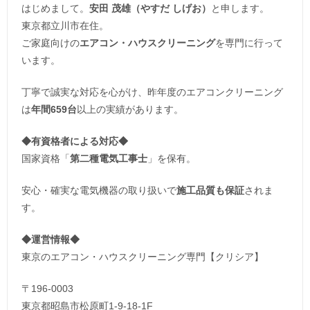
はじめまして。
安田 茂雄（やすだ しげお）
と申します。
東京都立川市在住。
ご家庭向けの
エアコン・ハウスクリーニング
を専門に行って
います。
丁寧で誠実な対応を心がけ、昨年度のエアコンクリーニング
は
年間659台
以上の実績があります。
◆
有資格者による対応
◆
国家資格「
第二種電気工事士
」を保有。
安心・確実な電気機器の取り扱いで
施工品質も保証
されま
す。
◆運営情報◆
東京のエアコン・ハウスクリーニング専門【クリシア】
〒196-0003
東京都昭島市松原町1-9‐18‐1F