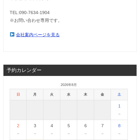
TEL:090-7634-1904
※お問い合わせ専用です。
会社案内ページを見る
予約カレンダー
2026年8月
日
月
火
水
木
金
土
1
－
2
3
4
5
6
7
8
－
－
－
－
－
－
－