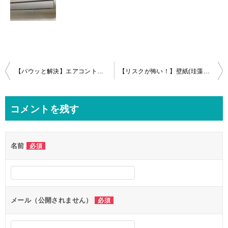
投
【パウッと解決】エアコントラブル！中に入り込んだキッチンタオル救出作戦in横浜港北
【リスクが怖い！】壁紙(珪藻土)のPanasonicエアコン分解クリーニングin茅ケ崎
稿
ナ
コメントを残す
ビ
ゲ
名前
必須
ー
シ
ョ
ン
メール（公開されません）
必須