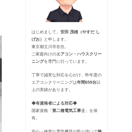
はじめまして。
安田 茂雄（やすだ し
げお）
と申します。
東京都立川市在住。
ご家庭向けの
エアコン・ハウスクリー
ニング
を専門に行っています。
丁寧で誠実な対応を心がけ、昨年度の
エアコンクリーニングは
年間659台
以
上の実績があります。
◆
有資格者による対応
◆
国家資格「
第二種電気工事士
」を保
有。
安心・確実な電気機器の取り扱いで
施