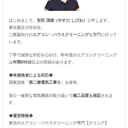
はじめまして。
安田 茂雄（やすだ しげお）
と申します。
東京都立川市在住。
ご家庭向けの
エアコン・ハウスクリーニング
を専門に行って
います。
丁寧で誠実な対応を心がけ、昨年度のエアコンクリーニング
は
年間659台
以上の実績があります。
◆
有資格者による対応
◆
国家資格「
第二種電気工事士
」を保有。
安心・確実な電気機器の取り扱いで
施工品質も保証
されま
す。
◆運営情報◆
東京のエアコン・ハウスクリーニング専門【クリシア】