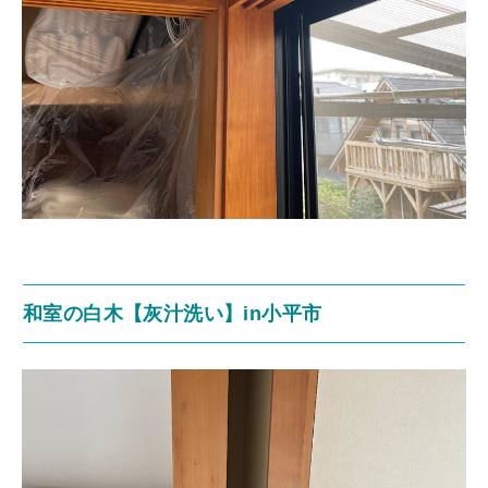
和室の白木【灰汁洗い】in小平市