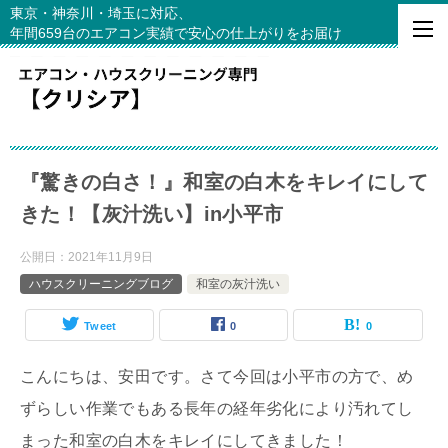
東京・神奈川・埼玉に対応、
年間659台のエアコン実績で安心の仕上がりをお届け
『驚きの白さ！』和室の白木をキレイにして
きた！【灰汁洗い】in小平市
公開日：
2021年11月9日
ハウスクリーニングブログ
和室の灰汁洗い
Tweet
0
0
こんにちは、安田です。さて今回は小平市の方で、め
ずらしい作業でもある長年の経年劣化により汚れてし
まった和室の白木をキレイにしてきました！