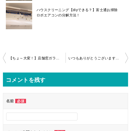
ハウスクリーニング【diyできる？】富士通お掃除
ロボエアコンの分解方法！
投
【ちょ～大変！】店舗窓ガラスのラベル粘着物の除去＆クリーニング！in川口市
いつもありがとうございます！浴室クリーニングin相模原市
稿
ナ
コメントを残す
ビ
ゲ
名前
必須
ー
シ
ョ