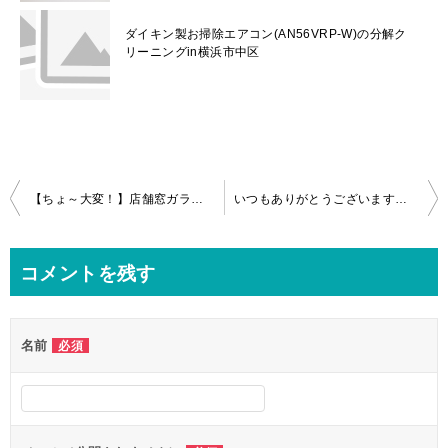
ダイキン製お掃除エアコン(AN56VRP-W)の分解ク
リーニングin横浜市中区
投
【ちょ～大変！】店舗窓ガラスのラベル粘着物の除去＆クリーニング！in川口市
いつもありがとうございます！浴室クリーニングin相模原市
稿
ナ
コメントを残す
ビ
ゲ
名前
必須
ー
シ
ョ