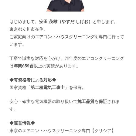
はじめまして。
安田 茂雄（やすだ しげお）
と申します。
東京都立川市在住。
ご家庭向けの
エアコン・ハウスクリーニング
を専門に行って
います。
丁寧で誠実な対応を心がけ、昨年度のエアコンクリーニング
は
年間659台
以上の実績があります。
◆
有資格者による対応
◆
国家資格「
第二種電気工事士
」を保有。
安心・確実な電気機器の取り扱いで
施工品質も保証
されま
す。
◆運営情報◆
東京のエアコン・ハウスクリーニング専門【クリシア】