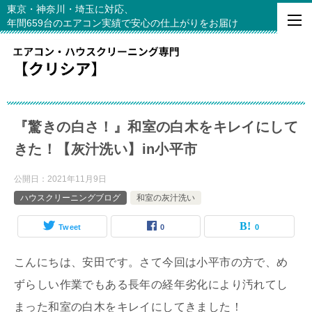
東京・神奈川・埼玉に対応、
年間659台のエアコン実績で安心の仕上がりをお届け
『驚きの白さ！』和室の白木をキレイにして
きた！【灰汁洗い】in小平市
公開日：
2021年11月9日
ハウスクリーニングブログ
和室の灰汁洗い
Tweet
0
0
こんにちは、安田です。さて今回は小平市の方で、め
ずらしい作業でもある長年の経年劣化により汚れてし
まった和室の白木をキレイにしてきました！