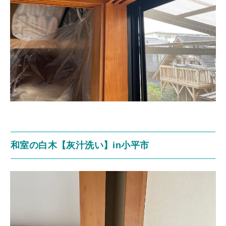
和室の白木【灰汁洗い】in小平市