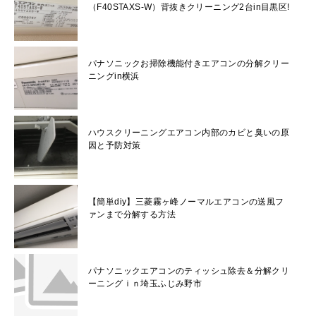
（F40STAXS-W）背抜きクリーニング2台in目黒区!
パナソニックお掃除機能付きエアコンの分解クリー
ニングin横浜
ハウスクリーニングエアコン内部のカビと臭いの原
因と予防対策
【簡単diy】三菱霧ヶ峰ノーマルエアコンの送風フ
ァンまで分解する方法
パナソニックエアコンのティッシュ除去＆分解クリ
ーニングｉｎ埼玉ふじみ野市