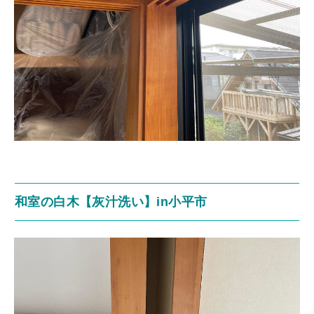
和室の白木【灰汁洗い】in小平市