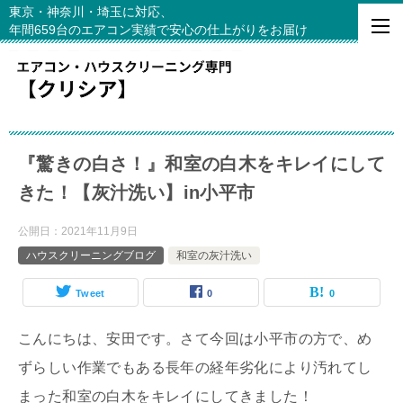
東京・神奈川・埼玉に対応、
年間659台のエアコン実績で安心の仕上がりをお届け
『驚きの白さ！』和室の白木をキレイにして
きた！【灰汁洗い】in小平市
公開日：
2021年11月9日
ハウスクリーニングブログ
和室の灰汁洗い
Tweet
0
0
こんにちは、安田です。さて今回は小平市の方で、め
ずらしい作業でもある長年の経年劣化により汚れてし
まった和室の白木をキレイにしてきました！