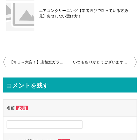
エアコンクリーニング【業者選びで迷っている方必
見】失敗しない選び方！
投
【ちょ～大変！】店舗窓ガラスのラベル粘着物の除去＆クリーニング！in川口市
いつもありがとうございます！浴室クリーニングin相模原市
稿
ナ
コメントを残す
ビ
ゲ
名前
必須
ー
シ
ョ