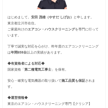
はじめまして。
安田 茂雄（やすだ しげお）
と申します。
東京都立川市在住。
ご家庭向けの
エアコン・ハウスクリーニング
を専門に行って
います。
丁寧で誠実な対応を心がけ、昨年度のエアコンクリーニング
は
年間659台
以上の実績があります。
◆
有資格者による対応
◆
国家資格「
第二種電気工事士
」を保有。
安心・確実な電気機器の取り扱いで
施工品質も保証
されま
す。
◆運営情報◆
東京のエアコン・ハウスクリーニング専門【クリシア】