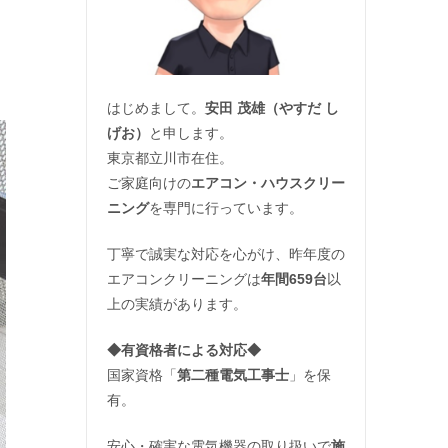
はじめまして。
安田 茂雄（やすだ し
げお）
と申します。
東京都立川市在住。
ご家庭向けの
エアコン・ハウスクリー
ニング
を専門に行っています。
丁寧で誠実な対応を心がけ、昨年度の
エアコンクリーニングは
年間659台
以
上の実績があります。
◆
有資格者による対応
◆
国家資格「
第二種電気工事士
」を保
有。
安心・確実な電気機器の取り扱いで
施