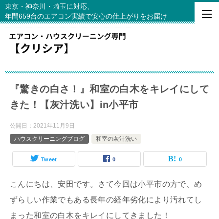
東京・神奈川・埼玉に対応、
年間659台のエアコン実績で安心の仕上がりをお届け
『驚きの白さ！』和室の白木をキレイにして
きた！【灰汁洗い】in小平市
公開日：
2021年11月9日
ハウスクリーニングブログ
和室の灰汁洗い
Tweet
0
0
こんにちは、安田です。さて今回は小平市の方で、め
ずらしい作業でもある長年の経年劣化により汚れてし
まった和室の白木をキレイにしてきました！