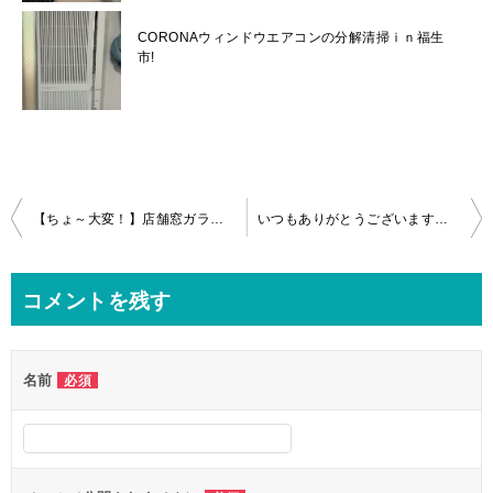
CORONAウィンドウエアコンの分解清掃ｉｎ福生
市!
投
【ちょ～大変！】店舗窓ガラスのラベル粘着物の除去＆クリーニング！in川口市
いつもありがとうございます！浴室クリーニングin相模原市
稿
ナ
コメントを残す
ビ
ゲ
名前
必須
ー
シ
ョ