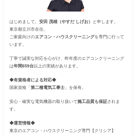
はじめまして。
安田 茂雄（やすだ しげお）
と申します。
東京都立川市在住。
ご家庭向けの
エアコン・ハウスクリーニング
を専門に行って
います。
丁寧で誠実な対応を心がけ、昨年度のエアコンクリーニング
は
年間659台
以上の実績があります。
◆
有資格者による対応
◆
国家資格「
第二種電気工事士
」を保有。
安心・確実な電気機器の取り扱いで
施工品質も保証
されま
す。
◆運営情報◆
東京のエアコン・ハウスクリーニング専門【クリシア】