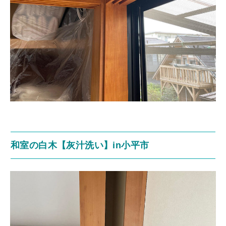
和室の白木【灰汁洗い】in小平市