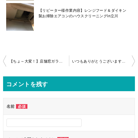
【リピーター様作業内容】レンジフード＆ダイキン
製お掃除エアコンのハウスクリーニングin立川
投
【ちょ～大変！】店舗窓ガラスのラベル粘着物の除去＆クリーニング！in川口市
いつもありがとうございます！浴室クリーニングin相模原市
稿
ナ
コメントを残す
ビ
ゲ
名前
必須
ー
シ
ョ