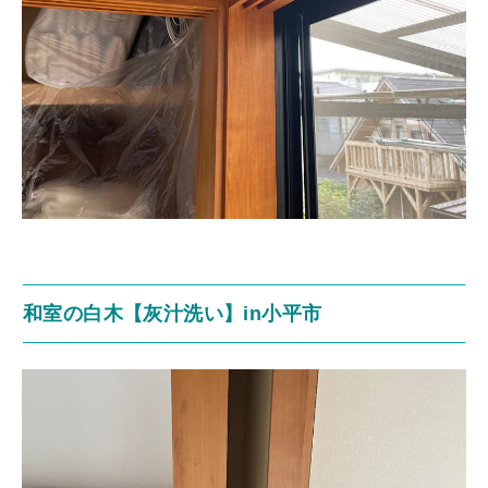
和室の白木【灰汁洗い】in小平市