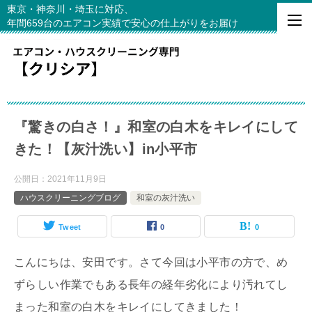
東京・神奈川・埼玉に対応、
年間659台のエアコン実績で安心の仕上がりをお届け
『驚きの白さ！』和室の白木をキレイにして
きた！【灰汁洗い】in小平市
公開日：
2021年11月9日
ハウスクリーニングブログ
和室の灰汁洗い
Tweet
0
0
こんにちは、安田です。さて今回は小平市の方で、め
ずらしい作業でもある長年の経年劣化により汚れてし
まった和室の白木をキレイにしてきました！