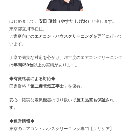
はじめまして。
安田 茂雄（やすだ しげお）
と申します。
東京都立川市在住。
ご家庭向けの
エアコン・ハウスクリーニング
を専門に行って
います。
丁寧で誠実な対応を心がけ、昨年度のエアコンクリーニング
は
年間659台
以上の実績があります。
◆
有資格者による対応
◆
国家資格「
第二種電気工事士
」を保有。
安心・確実な電気機器の取り扱いで
施工品質も保証
されま
す。
◆運営情報◆
東京のエアコン・ハウスクリーニング専門【クリシア】