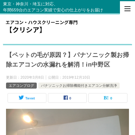
東京・神奈川・埼玉に対応、
年間659台のエアコン実績で安心の仕上がりをお届け
【ペットの毛が原因？】パナソニック製お掃
除エアコンの水漏れを解消！in中野区
更新日：
2020年3月8日
公開日：
2019年12月10日
エアコンブログ
パナソニックお掃除機能付きエアコン分解洗浄
Tweet
0
0