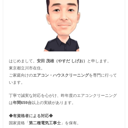
はじめまして。
安田 茂雄（やすだ しげお）
と申します。
東京都立川市在住。
ご家庭向けの
エアコン・ハウスクリーニング
を専門に行って
います。
丁寧で誠実な対応を心がけ、昨年度のエアコンクリーニング
は
年間659台
以上の実績があります。
◆
有資格者による対応
◆
国家資格「
第二種電気工事士
」を保有。