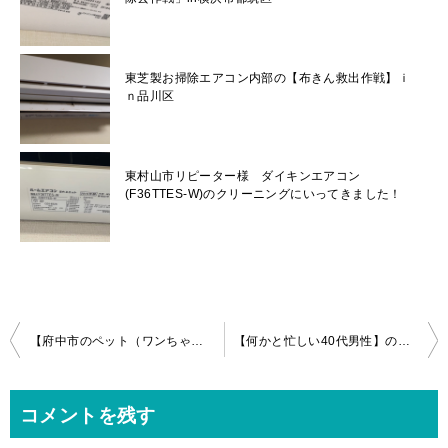
東芝製お掃除エアコン内部の【布きん救出作戦】ｉ
ｎ品川区
東村山市リピーター様 ダイキンエアコン
(F36TTES-W)のクリーニングにいってきました！
投
【府中市のペット（ワンちゃん）がいるお宅】ダイキン製お掃除エアコンの分解クリーニング
【何かと忙しい40代男性】のお家のパナソニック製お掃除エアコン分解クリーニングｉｎ立川
稿
ナ
コメントを残す
ビ