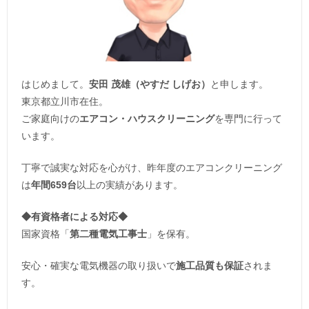
はじめまして。
安田 茂雄（やすだ しげお）
と申します。
東京都立川市在住。
ご家庭向けの
エアコン・ハウスクリーニング
を専門に行って
います。
丁寧で誠実な対応を心がけ、昨年度のエアコンクリーニング
は
年間659台
以上の実績があります。
◆
有資格者による対応
◆
国家資格「
第二種電気工事士
」を保有。
安心・確実な電気機器の取り扱いで
施工品質も保証
されま
す。