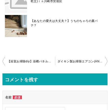
乾王)ｉｎ川崎市宮前区
【あなたの愛犬は大丈夫？】うちのちゃろの夏バ
テ？
投
【浴室お掃除diy】浴槽パネルの茶色い汚れの落とし方！
ダイキン製お掃除エアコン(AN56VRP-W)の分解クリーニングin横浜市中区
稿
ナ
コメントを残す
ビ
ゲ
名前
必須
ー
シ