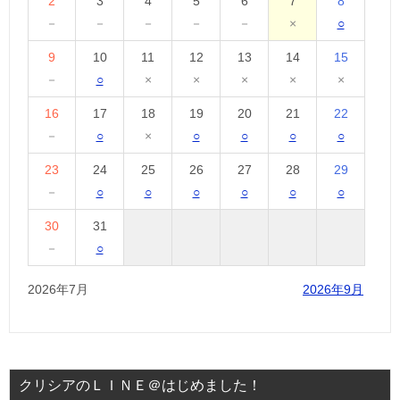
2
3
4
5
6
7
8
－
－
－
－
－
×
○
9
10
11
12
13
14
15
－
○
×
×
×
×
×
16
17
18
19
20
21
22
－
○
×
○
○
○
○
23
24
25
26
27
28
29
－
○
○
○
○
○
○
30
31
－
○
2026年7月
2026年9月
クリシアのＬＩＮＥ＠はじめました！