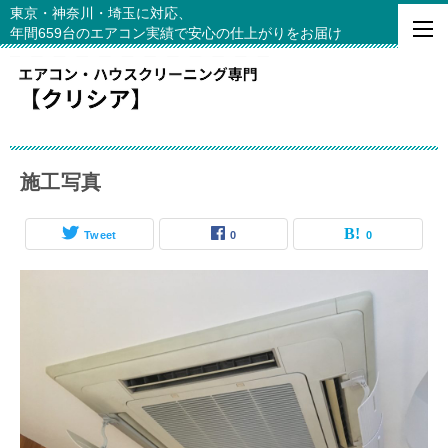
東京・神奈川・埼玉に対応、
年間659台のエアコン実績で安心の仕上がりをお届け
施工写真
Tweet
0
0