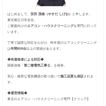
はじめまして。
安田 茂雄（やすだ しげお）
と申します。
東京都立川市在住。
ご家庭向けの
エアコン・ハウスクリーニング
を専門に行って
います。
丁寧で誠実な対応を心がけ、昨年度のエアコンクリーニング
は
年間659台
以上の実績があります。
◆
有資格者による対応
◆
国家資格「
第二種電気工事士
」を保有。
安心・確実な電気機器の取り扱いで
施工品質も保証
されま
す。
◆運営情報◆
東京のエアコン・ハウスクリーニング専門【クリシア】