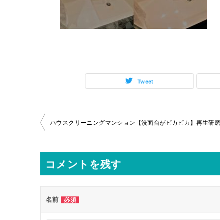
Tweet
投
ハウスクリーニングマンション【洗面台がピカピカ】再生研
稿
ナ
コメントを残す
ビ
ゲ
ー
名前
必須
シ