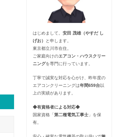
はじめまして。
安田 茂雄（やすだ し
げお）
と申します。
東京都立川市在住。
ご家庭向けの
エアコン・ハウスクリー
ニング
を専門に行っています。
丁寧で誠実な対応を心がけ、昨年度の
エアコンクリーニングは
年間659台
以
上の実績があります。
◆
有資格者による対応
◆
国家資格「
第二種電気工事士
」を保
有。
安心・確実な電気機器の取り扱いで
施