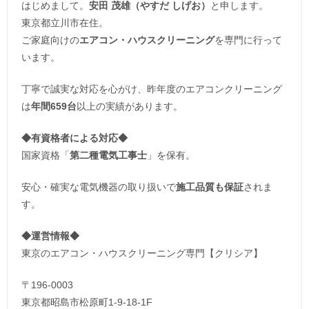
はじめまして。
安田 茂雄（やすだ しげお）
と申します。
東京都立川市在住。
ご家庭向けの
エアコン・ハウスクリーニング
を専門に行って
います。
丁寧で誠実な対応を心がけ、昨年度のエアコンクリーニング
は
年間659台
以上の実績があります。
◆
有資格者による対応
◆
国家資格「
第二種電気工事士
」を保有。
安心・確実な電気機器の取り扱いで
施工品質も保証
されま
す。
◆運営情報◆
東京のエアコン・ハウスクリーニング専門【クリシア】
〒196-0003
東京都昭島市松原町1-9‐18‐1F