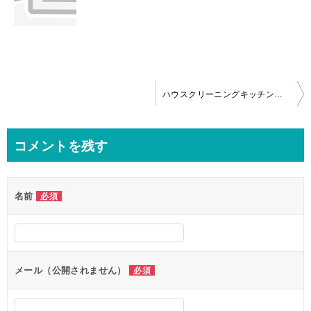
投
ハウスクリーニングキッチン換気扇、浴室まるごとパック(ＴＯＴＯ三乾王)、トイレin東京中央区
稿
ナ
コメントを残す
ビ
ゲ
名前
必須
ー
シ
ョ
ン
メール（公開されません）
必須