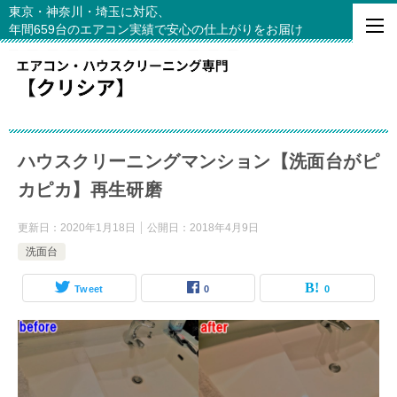
東京・神奈川・埼玉に対応、
年間659台のエアコン実績で安心の仕上がりをお届け
ハウスクリーニングマンション【洗面台がピ
カピカ】再生研磨
更新日：
2020年1月18日
公開日：
2018年4月9日
洗面台
Tweet
0
0