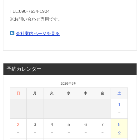
TEL:090-7634-1904
※お問い合わせ専用です。
会社案内ページを見る
予約カレンダー
2026年8月
日
月
火
水
木
金
土
1
－
2
3
4
5
6
7
8
－
－
－
－
－
－
○