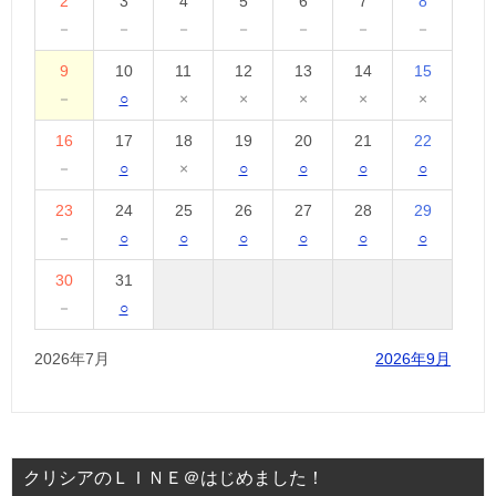
2
3
4
5
6
7
8
－
－
－
－
－
－
－
9
10
11
12
13
14
15
－
○
×
×
×
×
×
16
17
18
19
20
21
22
－
○
×
○
○
○
○
23
24
25
26
27
28
29
－
○
○
○
○
○
○
30
31
－
○
2026年7月
2026年9月
クリシアのＬＩＮＥ＠はじめました！