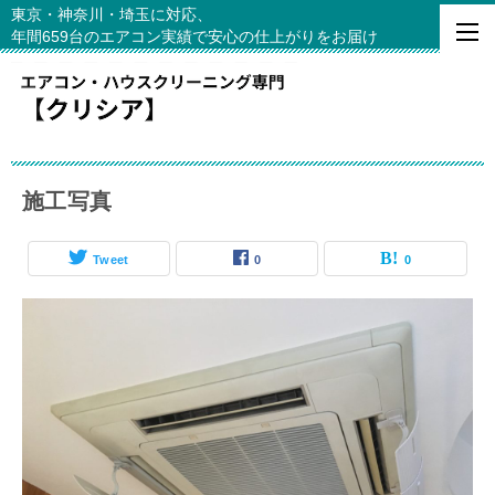
東京・神奈川・埼玉に対応、
年間659台のエアコン実績で安心の仕上がりをお届け
施工写真
Tweet
0
0