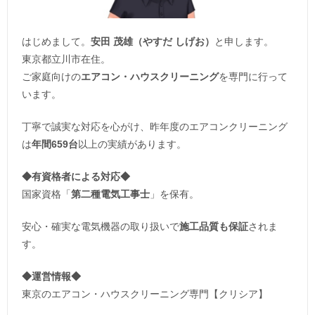
はじめまして。
安田 茂雄（やすだ しげお）
と申します。
東京都立川市在住。
ご家庭向けの
エアコン・ハウスクリーニング
を専門に行って
います。
丁寧で誠実な対応を心がけ、昨年度のエアコンクリーニング
は
年間659台
以上の実績があります。
◆
有資格者による対応
◆
国家資格「
第二種電気工事士
」を保有。
安心・確実な電気機器の取り扱いで
施工品質も保証
されま
す。
◆運営情報◆
東京のエアコン・ハウスクリーニング専門【クリシア】