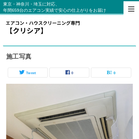
東京・神奈川・埼玉に対応、
年間659台のエアコン実績で安心の仕上がりをお届け
施工写真
Tweet
0
0