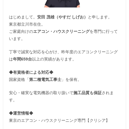
はじめまして。
安田 茂雄（やすだ しげお）
と申します。
東京都立川市在住。
ご家庭向けの
エアコン・ハウスクリーニング
を専門に行って
います。
丁寧で誠実な対応を心がけ、昨年度のエアコンクリーニング
は
年間659台
以上の実績があります。
◆
有資格者による対応
◆
国家資格「
第二種電気工事士
」を保有。
安心・確実な電気機器の取り扱いで
施工品質も保証
されま
す。
◆運営情報◆
東京のエアコン・ハウスクリーニング専門【クリシア】