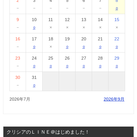
2
3
4
5
6
7
8
－
－
－
－
－
－
○
9
10
11
12
13
14
15
－
○
×
×
×
×
×
16
17
18
19
20
21
22
－
○
×
○
○
○
○
23
24
25
26
27
28
29
－
○
○
○
○
○
○
30
31
－
○
2026年7月
2026年9月
クリシアのＬＩＮＥ＠はじめました！