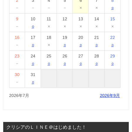
2
3
4
5
6
7
8
－
－
－
－
×
×
○
9
10
11
12
13
14
15
－
○
×
×
×
×
×
16
17
18
19
20
21
22
－
○
×
○
○
○
○
23
24
25
26
27
28
29
－
○
○
○
○
○
○
30
31
－
○
2026年7月
2026年9月
クリシアのＬＩＮＥ＠はじめました！