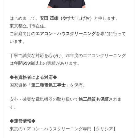
はじめまして。
安田 茂雄（やすだ しげお）
と申します。
東京都立川市在住。
ご家庭向けの
エアコン・ハウスクリーニング
を専門に行って
います。
丁寧で誠実な対応を心がけ、昨年度のエアコンクリーニング
は
年間659台
以上の実績があります。
◆
有資格者による対応
◆
国家資格「
第二種電気工事士
」を保有。
安心・確実な電気機器の取り扱いで
施工品質も保証
されま
す。
◆運営情報◆
東京のエアコン・ハウスクリーニング専門【クリシア】