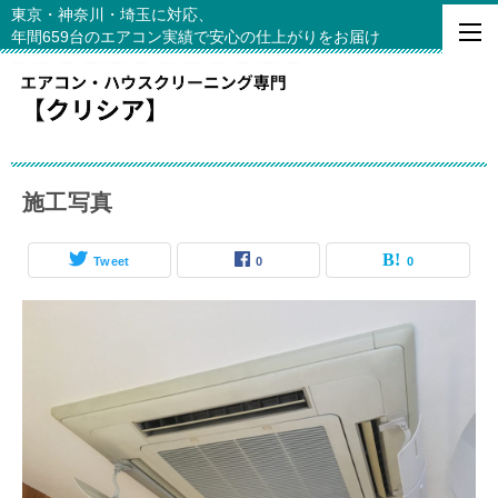
東京・神奈川・埼玉に対応、
年間659台のエアコン実績で安心の仕上がりをお届け
施工写真
Tweet
0
0