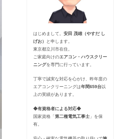
はじめまして。
安田 茂雄（やすだ し
げお）
と申します。
東京都立川市在住。
ご家庭向けの
エアコン・ハウスクリー
ニング
を専門に行っています。
丁寧で誠実な対応を心がけ、昨年度の
エアコンクリーニングは
年間659台
以
上の実績があります。
◆
有資格者による対応
◆
国家資格「
第二種電気工事士
」を保
有。
安心・確実な電気機器の取り扱いで
施