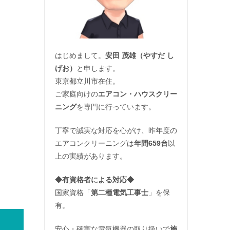
はじめまして。
安田 茂雄（やすだ し
げお）
と申します。
東京都立川市在住。
ご家庭向けの
エアコン・ハウスクリー
ニング
を専門に行っています。
丁寧で誠実な対応を心がけ、昨年度の
エアコンクリーニングは
年間659台
以
上の実績があります。
◆
有資格者による対応
◆
国家資格「
第二種電気工事士
」を保
有。
安心・確実な電気機器の取り扱いで
施