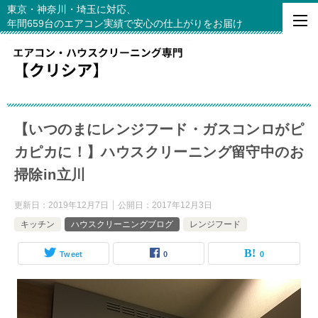
東京・神奈川・埼玉に対応、
年間659台のエアコン実績で安心の仕上がりをお届け
【いつのまにレンジフード・ガスコンロがピ
カピカに！】ハウスクリーニング留守中のお
掃除in立川
更新日：
2019年12月7日
公開日：
2017年12月3日
キッチン
ハウスクリーニングブログ
レンジフード
Tweet
0
0