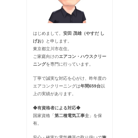
はじめまして。
安田 茂雄（やすだ し
げお）
と申します。
東京都立川市在住。
ご家庭向けの
エアコン・ハウスクリー
ニング
を専門に行っています。
丁寧で誠実な対応を心がけ、昨年度の
エアコンクリーニングは
年間659台
以
上の実績があります。
◆
有資格者による対応
◆
国家資格「
第二種電気工事士
」を保
有。
安心・確実な電気機器の取り扱いで
施