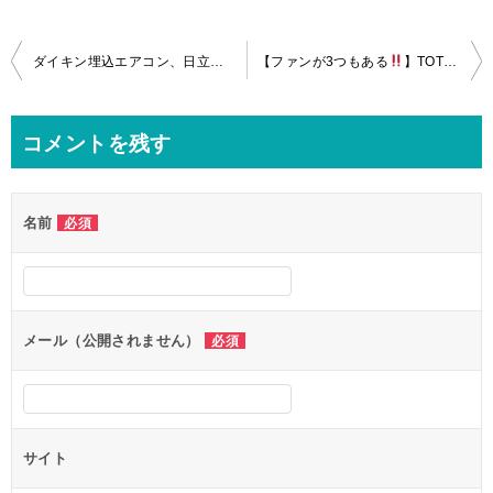
投
ダイキン埋込エアコン、日立製ビートウォッシュ、ＴＯＴＯ三乾王の分解クリーニングin品川区！
【ファンが3つもある
】TOTO三乾王の分解クリーニングin大田区！
稿
ナ
コメントを残す
ビ
ゲ
名前
必須
ー
シ
ョ
ン
メール（公開されません）
必須
サイト