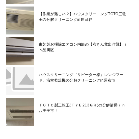
【作業が難しい？】ハウスクリーニングTOTO三乾
王の分解クリーニングin世田谷
東芝製お掃除エアコン内部の【布きん救出作戦】ｉ
ｎ品川区
ハウスクリーニング『リピーター様』レンジフー
ド、浴室乾燥機の分解クリーニングin調布市
ＴＯＴＯ製三乾王(ＴＹＢ213ＧＲ)の分解清掃ｉｎ
八王子市！