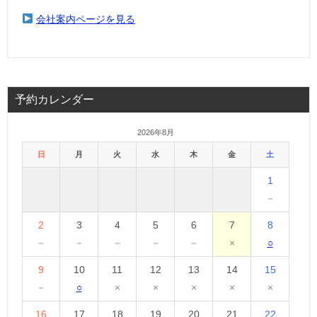
会社案内ページを見る
予約カレンダー
2026年8月
日
月
火
水
木
金
土
1
－
2
3
4
5
6
7
8
－
－
－
－
－
×
○
9
10
11
12
13
14
15
－
○
×
×
×
×
×
16
17
18
19
20
21
22