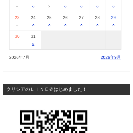
－
○
×
○
○
○
○
23
24
25
26
27
28
29
－
○
○
○
○
○
○
30
31
－
○
2026年7月
2026年9月
クリシアのＬＩＮＥ＠はじめました！