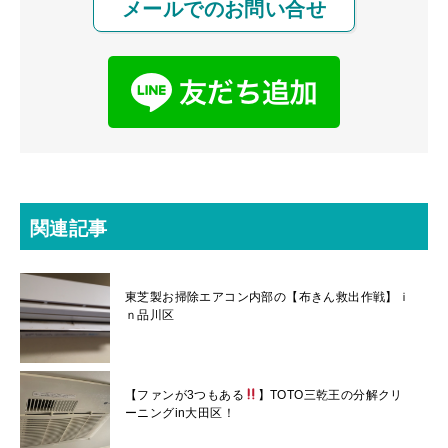
メールでのお問い合せ
関連記事
東芝製お掃除エアコン内部の【布きん救出作戦】ｉ
ｎ品川区
【ファンが3つもある
】TOTO三乾王の分解クリ
ーニングin大田区！