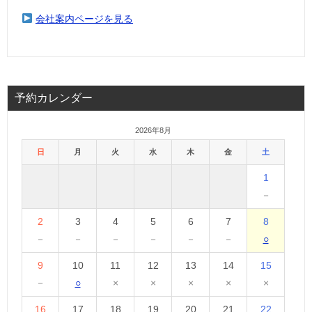
会社案内ページを見る
予約カレンダー
2026年8月
日
月
火
水
木
金
土
1
－
2
3
4
5
6
7
8
－
－
－
－
－
－
○
9
10
11
12
13
14
15
－
○
×
×
×
×
×
16
17
18
19
20
21
22