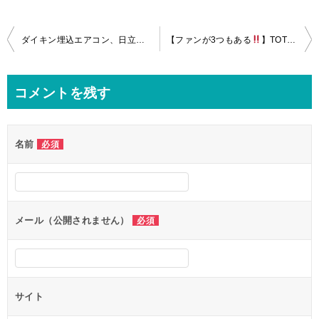
投
ダイキン埋込エアコン、日立製ビートウォッシュ、ＴＯＴＯ三乾王の分解クリーニングin品川区！
【ファンが3つもある
】TOTO三乾王の分解クリーニングin大田区！
稿
ナ
コメントを残す
ビ
ゲ
名前
必須
ー
シ
ョ
ン
メール（公開されません）
必須
サイト