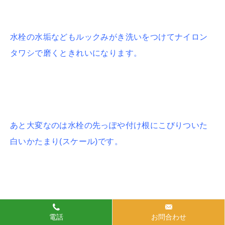
水栓の水垢などもルックみがき洗いをつけてナイロン
タワシで磨くときれいになります。
あと大変なのは水栓の先っぽや付け根にこびりついた
白いかたまり(スケール)です。
ナイロンタワシなどでこすっても落ちない場合は、ス
電話
お問合わせ