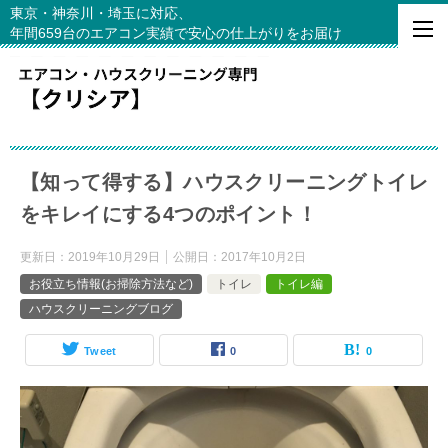
東京・神奈川・埼玉に対応、
年間659台のエアコン実績で安心の仕上がりをお届け
【知って得する】ハウスクリーニングトイレ
をキレイにする4つのポイント！
更新日：
2019年10月29日
公開日：
2017年10月2日
お役立ち情報(お掃除方法など)
トイレ
トイレ編
ハウスクリーニングブログ
Tweet
0
0