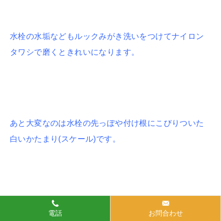
水栓の水垢などもルックみがき洗いをつけてナイロン
タワシで磨くときれいになります。
あと大変なのは水栓の先っぽや付け根にこびりついた
白いかたまり(スケール)です。
ナイロンタワシなどでこすっても落ちない場合は、ス
電話
お問合わせ