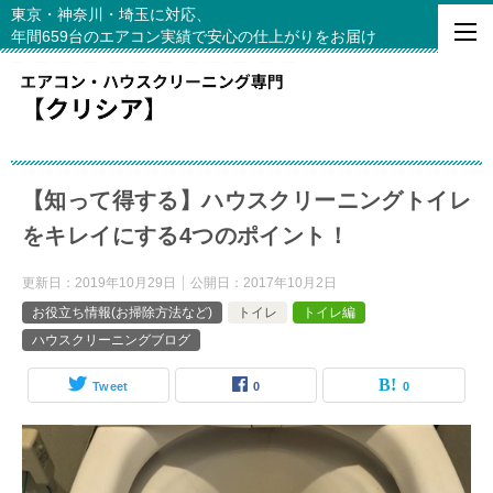
東京・神奈川・埼玉に対応、
年間659台のエアコン実績で安心の仕上がりをお届け
【知って得する】ハウスクリーニングトイレ
をキレイにする4つのポイント！
更新日：
2019年10月29日
公開日：
2017年10月2日
お役立ち情報(お掃除方法など)
トイレ
トイレ編
ハウスクリーニングブログ
Tweet
0
0