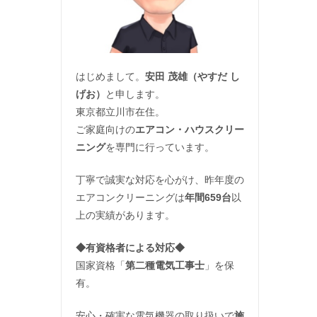
はじめまして。
安田 茂雄（やすだ し
げお）
と申します。
東京都立川市在住。
ご家庭向けの
エアコン・ハウスクリー
ニング
を専門に行っています。
丁寧で誠実な対応を心がけ、昨年度の
エアコンクリーニングは
年間659台
以
上の実績があります。
◆
有資格者による対応
◆
国家資格「
第二種電気工事士
」を保
有。
安心・確実な電気機器の取り扱いで
施