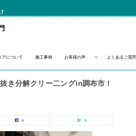
け
リアについて
施工事例
お客様の声
よくあるご質
抜き分解クリー二ングin調布市！
0
0