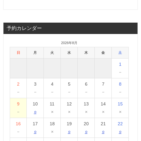
予約カレンダー
2026年8月
日
月
火
水
木
金
土
1
－
2
3
4
5
6
7
8
－
－
－
－
－
－
－
9
10
11
12
13
14
15
－
○
×
×
×
×
×
16
17
18
19
20
21
22
－
○
×
○
○
○
○