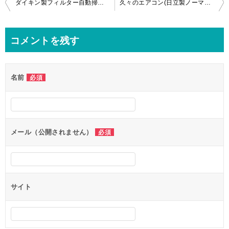
投
ダイキン製フィルター自動掃除埋込エアコンのお掃除in港区！
久々のエアコン(日立製ノーマルエアコン)のウェットティッシュ除去に行ってきました！in東久留米市
稿
ナ
コメントを残す
ビ
ゲ
名前
必須
ー
シ
ョ
ン
メール（公開されません）
必須
サイト