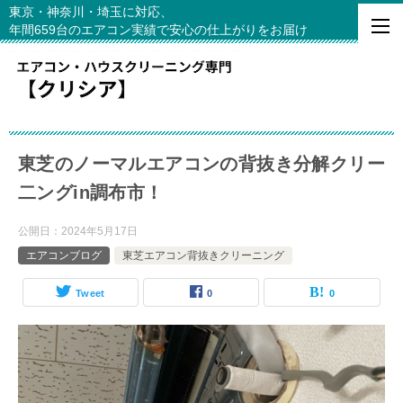
東京・神奈川・埼玉に対応、
年間659台のエアコン実績で安心の仕上がりをお届け
東芝のノーマルエアコンの背抜き分解クリー
二ングin調布市！
公開日：
2024年5月17日
エアコンブログ
東芝エアコン背抜きクリーニング
Tweet
0
0