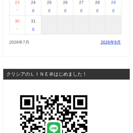
23
24
25
26
27
28
29
－
○
○
○
○
○
○
30
31
－
○
2026年7月
2026年9月
クリシアのＬＩＮＥ＠はじめました！